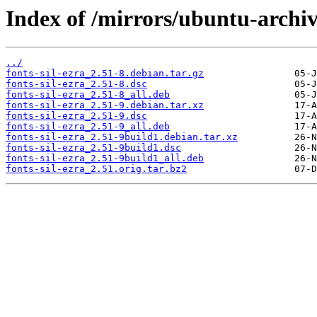
Index of /mirrors/ubuntu-archiv
../
fonts-sil-ezra_2.51-8.debian.tar.gz
fonts-sil-ezra_2.51-8.dsc
fonts-sil-ezra_2.51-8_all.deb
fonts-sil-ezra_2.51-9.debian.tar.xz
fonts-sil-ezra_2.51-9.dsc
fonts-sil-ezra_2.51-9_all.deb
fonts-sil-ezra_2.51-9build1.debian.tar.xz
fonts-sil-ezra_2.51-9build1.dsc
fonts-sil-ezra_2.51-9build1_all.deb
fonts-sil-ezra_2.51.orig.tar.bz2