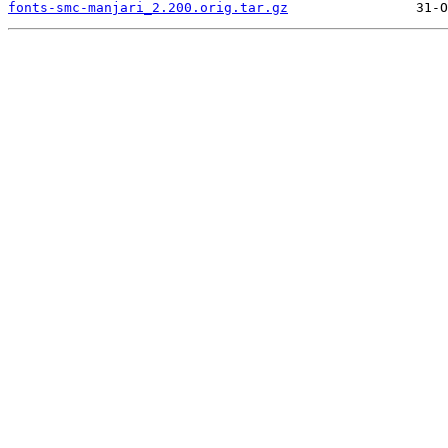
fonts-smc-manjari_2.200.orig.tar.gz