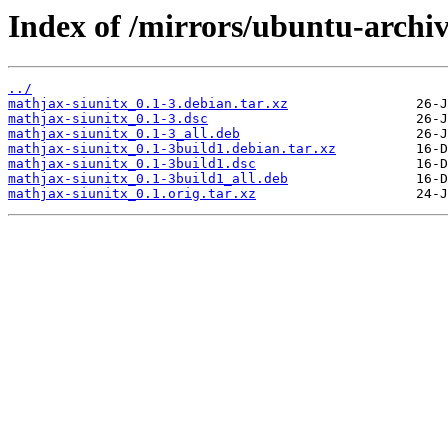
Index of /mirrors/ubuntu-archi
../
mathjax-siunitx_0.1-3.debian.tar.xz
mathjax-siunitx_0.1-3.dsc
mathjax-siunitx_0.1-3_all.deb
mathjax-siunitx_0.1-3build1.debian.tar.xz
mathjax-siunitx_0.1-3build1.dsc
mathjax-siunitx_0.1-3build1_all.deb
mathjax-siunitx_0.1.orig.tar.xz