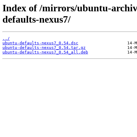
Index of /mirrors/ubuntu-archi
defaults-nexus7/
../
ubuntu-defaults-nexus7_0.54.dsc
ubuntu-defaults-nexus7_0.54.tar.gz
ubuntu-defaults-nexus7_0.54_all.deb