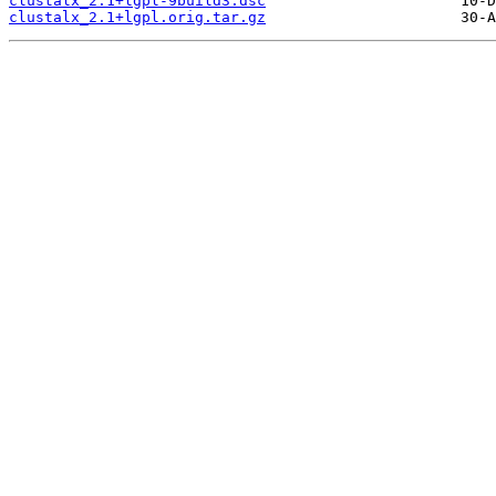
clustalx_2.1+lgpl-9build3.dsc
clustalx_2.1+lgpl.orig.tar.gz