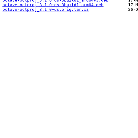
octave-octproj_3.1.0+ds-3build1_amd64v3.deb
octave-octproj_3.1.0+ds-3build1_arm64.deb
octave-octproj_3.1.0+ds.orig.tar.xz